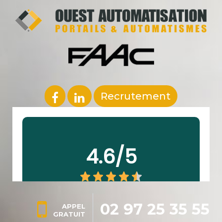
Recrutement
02 97 25 35 55
APPEL
GRATUIT