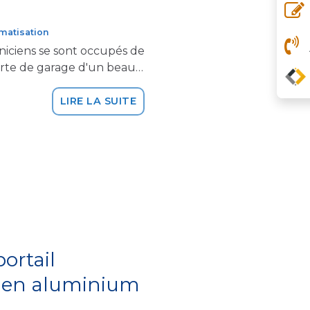
matisation
niciens se sont occupés de
 porte de garage d'un beau…
LIRE LA SUITE
portail
é en aluminium