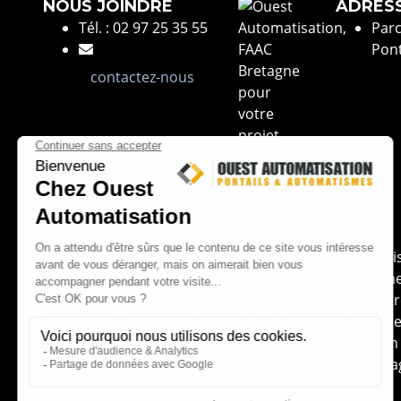
NOUS JOINDRE
ADRES
Tél. : 02 97 25 35 55
Parc
Pont
contactez-nous
Depuis 1981 et avec plus de 30 000 installations réal
des solutions en automatismes et systèmes de ferme
Expertise, proximité et sur-mesure : ce sont les maî
entreprise. L’attention portée aux besoins de nos clie
prodigués en avant-vente, et la qualité de l’exécutio
équipes ont fait notre réputation dans toute la Breta