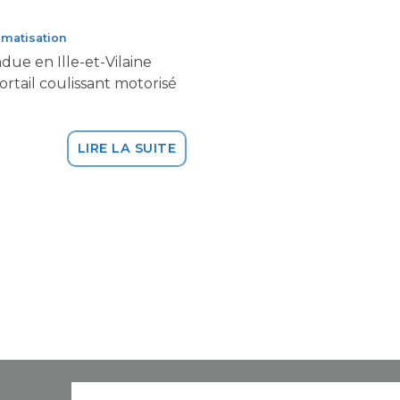
matisation
due en Ille-et-Vilaine
portail coulissant motorisé
LIRE LA SUITE