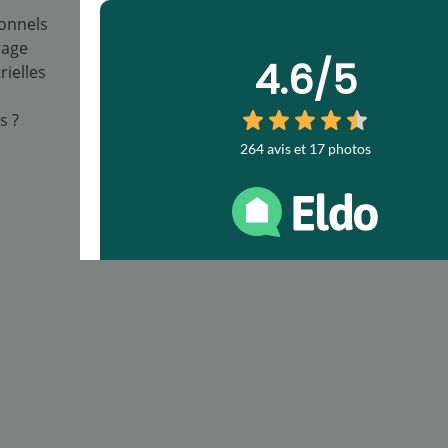
ionnels
rage
rielles
s ?