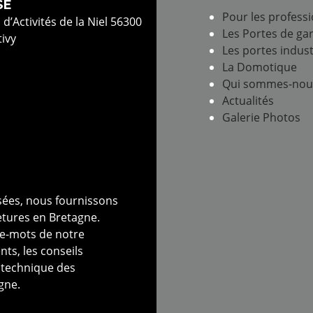
SE
Pour les profess
 d’Activités de la Niel 56300
Les Portes de ga
ivy
Les portes indust
La Domotique
Qui sommes-nou
Actualités
Galerie Photos
isées, nous fournissons
tures en Bretagne.
tre-mots de notre
nts, les conseils
n technique des
gne.